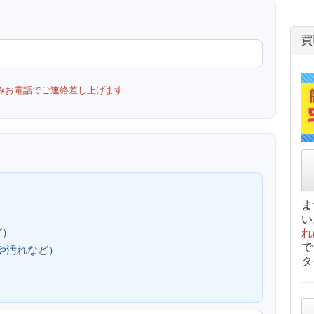
買
みお電話でご連絡差し上げます
ま
い
ど）
れ
で
、傷や汚れなど）
タ