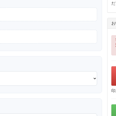
だ
お
印
？