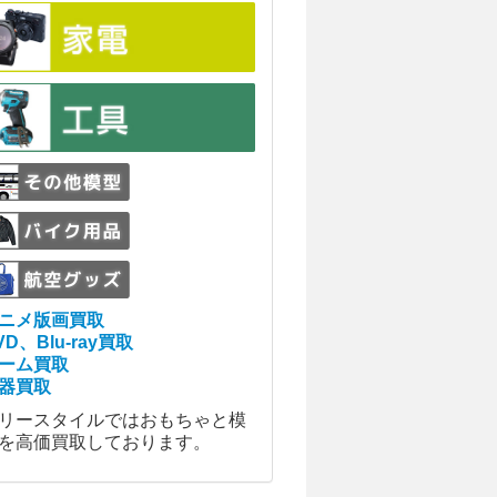
ニメ版画買取
VD、Blu-ray買取
ーム買取
器買取
リースタイルではおもちゃと模
を高価買取しております。