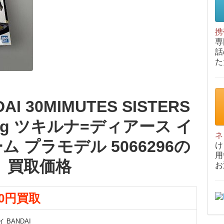
携
専
話
た
I 30MIMUTES SISTERS
c20g ツキルナ=ディアース イ
ネ
 プラモデル 5066296の
け
用
買取価格
お
00円買取
 BANDAI