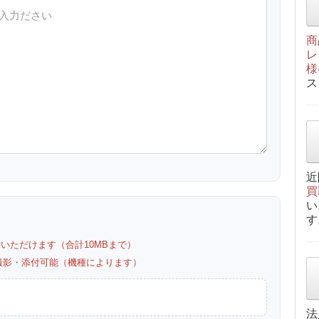
商
レ
様
ス
近
買
い
す
付いただけます（合計10MBまで）
カメラ撮影・添付可能（機種によります）
法