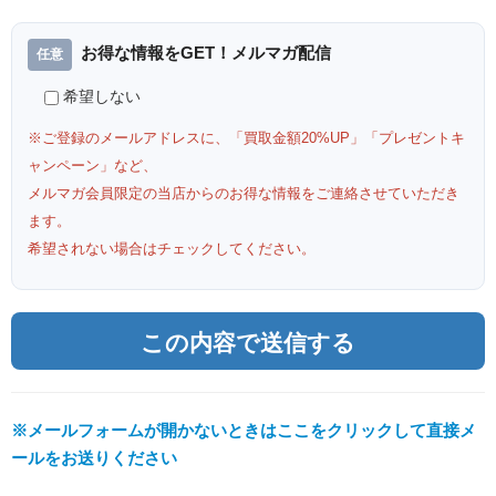
ミクスドメディア 版画
PRINCESS 咲耶 ミクスドメディ
ア 版画
お得な情報をGET！メルマガ配信
希望しない
※ご登録のメールアドレスに、「買取金額20%UP」「プレゼントキ
ャンペーン」など、
メルマガ会員限定の当店からのお得な情報をご連絡させていただき
ます。
希望されない場合はチェックしてください。
アールビバン 三嶋くろね 次はど
アールビバン 天広直人 SISTER
こへ行こうか？ ミクスドメディ
PRINCESS 咲耶II ミクスドメデ
ア 版画
ィア 版画
※メールフォームが開かないときはここをクリックして直接メ
ールをお送りください