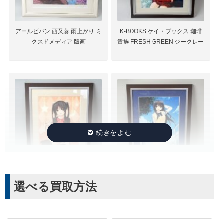
アールビバン 西又葵 雨上がり ミ
K-BOOKS ケイ・ブックス 珈琲
クスドメディア 版画
貴族 FRESH GREEN ジークレー
K-BOOKS ケイ・ブックス 珈琲
K-BOOKS ケイ・ブックス 珈琲
選べる買取方法
貴族 SweetBrown ジークレー
貴族 初夏の風 ジークレー