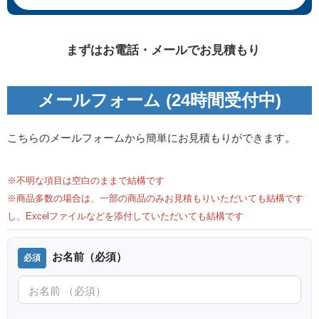
アールビバン 藤真拓哉 山紫水明
アールビバン 三嶋くろね
ミクスドメディア 版画
TRAINING OF A SECRET ミクス
まずはお電話・メールでお見積もり
ドメディア 版画
メールフォーム (24時間受付中)
こちらのメールフォームから簡単にお見積もりができます。
※不明な項目は空白のままで結構です
※商品多数の場合は、一部の商品のみお見積もりいただいても結構です
し、Excelファイルなどを添付していただいても結構です
アールビバン 西又葵 花嫁道中 –
アールビバン 夜ノみつき MF版
お名前（必須）
雪 – ミクスドメディア 版画
黒儀 ミクスドメディア 版画