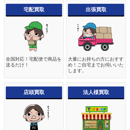
宅配買取
出張買取
全国対応！宅配便で商品を
大量にお持ちの方におすす
K-BOOKS ケイ・ブックス 珈琲
アールビバン 天広直人 四葉 等身
送るだけ！
め！ご自宅までお伺いいた
貴族 空より眩き ジークレー
大 ミクスドメディア 版画
します。
店頭買取
法人様買取