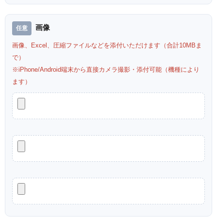
画像
画像、Excel、圧縮ファイルなどを添付いただけます（合計10MBま
で）
※iPhone/Android端末から直接カメラ撮影・添付可能（機種により
ます）
K-BOOKS ケイ・ブックス 珈琲
K-BOOKS ケイ・ブックス 珈琲
貴族 LOTION TWISTER ジーク
貴族 アルプスの雪解け水とセー
レー 版画
ラー服少女 ジークレー 版画