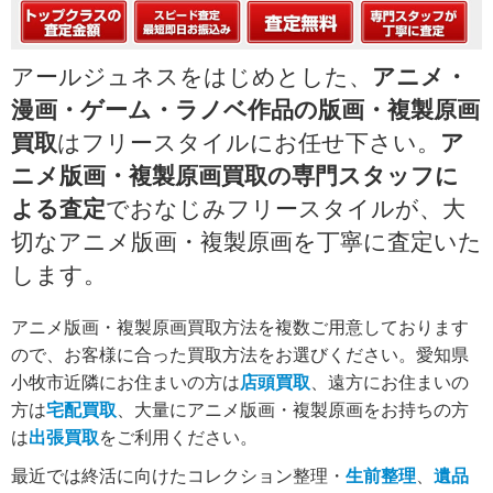
アールジュネスをはじめとした、
アニメ・
漫画・ゲーム・ラノベ作品の版画・複製原画
買取
はフリースタイルにお任せ下さい。
ア
ニメ版画・複製原画買取の専門スタッフに
よる査定
でおなじみフリースタイルが、大
切なアニメ版画・複製原画を丁寧に査定いた
します。
アニメ版画・複製原画買取方法を複数ご用意しております
ので、お客様に合った買取方法をお選びください。愛知県
小牧市近隣にお住まいの方は
店頭買取
、遠方にお住まいの
方は
宅配買取
、大量にアニメ版画・複製原画をお持ちの方
は
出張買取
をご利用ください。
最近では終活に向けたコレクション整理・
生前整理
、
遺品