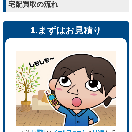
宅配買取の流れ
1.まずはお見積り
K-BOOKS ケイ・ブックス 珈琲
Melonbooks メロンブックス 珈
貴族 初夏の風 ジークレー
琲貴族 MGC99+ 麗 直筆サイン
入り複製原画 ジークレー
まずは
お電話
or
メールフォーム
or
LINE
にて