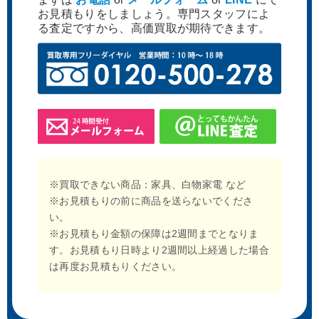
お見積もりをしましょう。専門スタッフによ
る査定ですから、高価買取が期待できます。
Melonbooks メロンブックス 珈
絵師100人展 ふーみ 吉祥文様、
琲貴族 Glitter 麗 Girls Collection
願いを抱いて 複製原画
2022 直筆サイン入り複製原画
ジークレー
※買取できない商品：家具、白物家電 など
※お見積もりの前に商品を送らないでくださ
い。
※お見積もり金額の保障は2週間までとなりま
す。お見積もり日時より2週間以上経過した場合
は再度お見積もりください。
アールビバン 西又葵 それは舞い
伊藤忠ギャラリー 北爪宏幸 憧れ