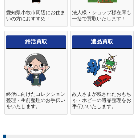
愛知県小牧市周辺にお住ま
法人様・ショップ様在庫も
スクエア・エニックス NieR
K-BOOKS ケイ・ブックス 珈琲
いの方におすすめ！
一括で買取いたします！
Re[in]carnation ニーア リィンカ
貴族 Tangle Whip ジークレー
ーネーション サイン入り キービ
ジュアル キャンバスアート
終活買取
遺品買取
終活に向けたコレクション
故人さまが残されたおもち
整理・生前整理のお手伝い
ゃ・ホビーの遺品整理をお
をいたします。
手伝いいたします。
K-BOOKS ケイ・ブックス 和遥
K-BOOKS ケイ・ブックス 珈琲
キナ 秘密の撮影会 ジークレー
貴族 冬の午後 ジークレー