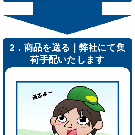
散る桜のように ミクスドメディ
の軍装 版画
ア 版画
2．商品を送る｜弊社にて集
荷手配いたします
伊藤忠ギャラリー 北爪宏幸 宿敵
アートコレクションハウス 垣野
～聖～ 版画
内成美 炎舞 リトグラフ 版画