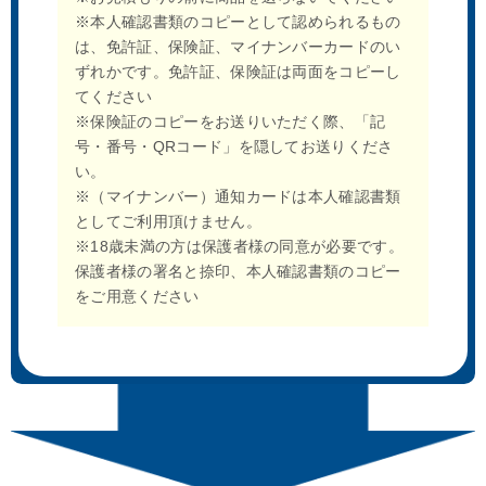
※本人確認書類のコピーとして認められるもの
は、免許証、保険証、マイナンバーカードのい
ずれかです。免許証、保険証は両面をコピーし
てください
※保険証のコピーをお送りいただく際、「記
号・番号・QRコード」を隠してお送りくださ
い。
エムアンドアイアートシステム
アートコレクションハウス 垣野
※（マイナンバー）通知カードは本人確認書類
横田守 追憶 版画
内成美 朧桜 リトグラフ 版画
としてご利用頂けません。
※18歳未満の方は保護者様の同意が必要です。
保護者様の署名と捺印、本人確認書類のコピー
をご用意ください