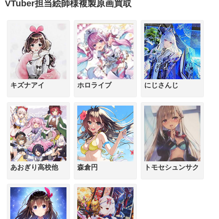
VTuber担当絵師様複製原画買取
キズナアイ
ホロライブ
にじさんじ
あおぎり高校他
森倉円
トモセシュンサク