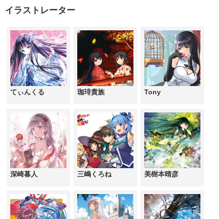
イラストレーター
てぃんくる
珈琲貴族
Tony
深崎暮人
三嶋くろね
美樹本晴彦