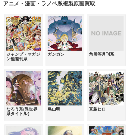
アニメ・漫画・ラノベ系複製原画買取
ジャンプ・マガジ
ガンガン
角川等月刊系
ン他週刊系
なろう系(異世界
鳥山明
真島ヒロ
系タイトル）