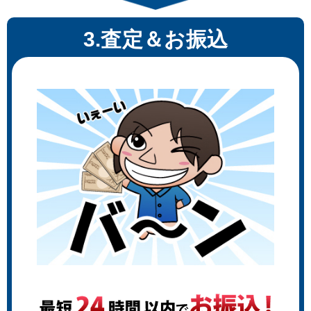
絵師100人展 藤ちょこ 旅路、晴
アートコレクションハウス 垣野
れ間 複製原画
内成美 深竹 リトグラフ 版画
3.査定＆お振込
アールビバン 鈴平ヒロ LITTLE
アールビバン 鈴平ヒロ NERINE
DIABOLICA ミクスドメディア 版
ミクスドメディア 版画
画