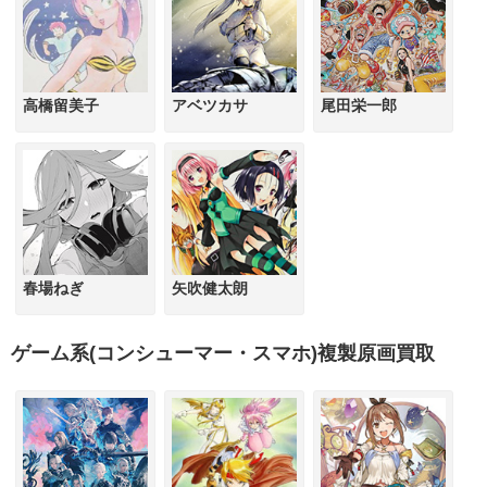
高橋留美子
アベツカサ
尾田栄一郎
春場ねぎ
矢吹健太朗
ゲーム系(コンシューマー・スマホ)複製原画買取