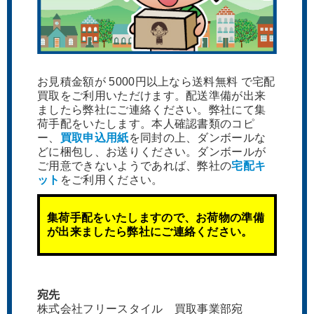
お見積金額が 5000円以上なら送料無料 で宅配
買取をご利用いただけます。配送準備が出来
エムアンドアイアートシステム
アートコレクションハウス 垣野
ましたら弊社にご連絡ください。弊社にて集
横田守 午後のまどろみの中で 版
内成美 千里 リトグラフ 版画
荷手配をいたします。本人確認書類のコピ
ー、
買取申込用紙
を同封の上、ダンボールな
画
どに梱包し、お送りください。ダンボールが
ご用意できないようであれば、弊社の
宅配キ
ット
をご利用ください。
集荷手配をいたしますので、お荷物の準備
が出来ましたら弊社にご連絡ください。
宛先
株式会社フリースタイル 買取事業部宛