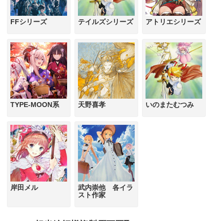
FFシリーズ
テイルズシリーズ
アトリエシリーズ
TYPE-MOON系
天野喜孝
いのまたむつみ
岸田メル
武内崇他 各イラ
スト作家