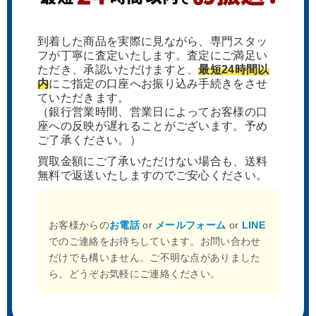
到着した商品を実際に見ながら、専門スタッ
フが丁寧に査定いたします。査定にご満足い
ただき、承認いただけますと、
最短24時間以
内
にご指定の口座へお振り込み手続きをさせ
ていただきます。
（銀行営業時間、営業日によってお客様の口
アールビバン Hiten SUMMER
アールビバン ピロ水 アマカノ2
座への反映が遅れることがございます。予め
WITH YOU ミクスドメディア 版
ミクスドメディア 版画
ご了承ください。）
画
買取金額にご了承いただけない場合も、送料
無料で返送いたしますのでご安心ください。
お客様からの
お電話
or
メールフォーム
or
LINE
でのご連絡をお待ちしています。お問い合わせ
だけでも構いません。ご不明な点がありました
ら、どうぞお気軽にご連絡ください。