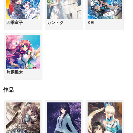
四季童子
カントク
KEI
片桐雛太
作品