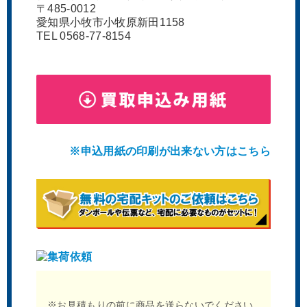
〒485-0012
エムアンドアイアートシステム
エムアンドアイアートシステム
愛知県小牧市小牧原新田1158
八宝備仁 夕涼み 版画
八宝備仁 シャドウ 版画
TEL 0568-77-8154
※申込用紙の印刷が出来ない方はこちら
エムアンドアイアートシステム
麻宮騎亜 サイレントメビウス 希
横田守 with You Tonight 版画
望の光 メインビジュアル セル画
※お見積もりの前に商品を送らないでください