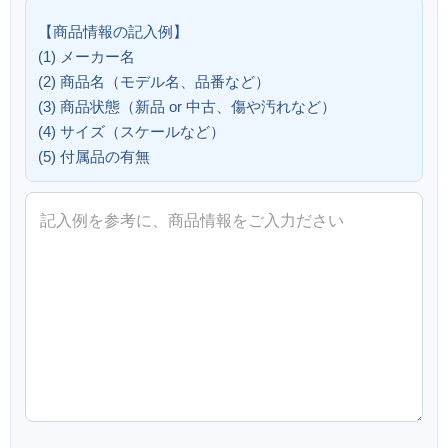
【商品情報の記入例】
(1) メーカー名
アールビバン 鈴平ヒロ
アールビバン 西又葵 Red
(2) 商品名（モデル名、品番など）
LABYRINTH ミクスドメディア
Princess ミクスドメディア 版画
(3) 商品状態（新品 or 中古、傷や汚れなど）
版画
(4) サイズ（スケールなど）
(5) 付属品の有無
アールビバン 西又葵 BLUE
K-BOOKS ケイ・ブックス 珈琲
ANGEL -SERENADE ミクスド
貴族 OKIGAE time ジークレー 版
メディア 版画
画