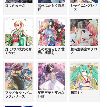
ロウきゅーぶ
君死にたもう流星
シャイニングシリ
群
ーズ
冴えない彼女の育
この素晴らしき世
超時空要塞マクロ
てかた
界に祝福を！
ス
フルメタル・パニ
変態王子と笑わな
初音ミク
ックシリーズ
い猫