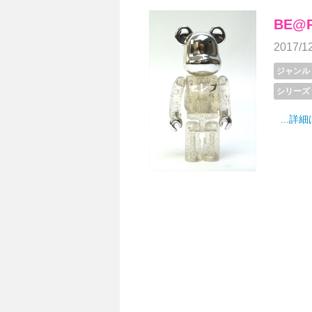
BE@R
2017/1
ジャンル
シリーズ
...詳