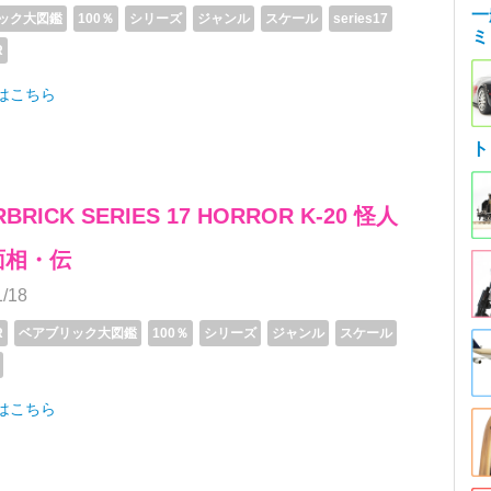
一
ック大図鑑
100％
シリーズ
ジャンル
スケール
series17
ミ
R
細はこちら
ト
BRICK SERIES 17 HORROR K-20 怪人
面相・伝
1/18
R
ベアブリック大図鑑
100％
シリーズ
ジャンル
スケール
細はこちら