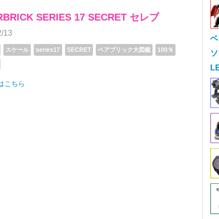
BRICK SERIES 17 SECRET セレブ
2/13
ベ
スケール
series17
SECRET
ベアブリック大図鑑
100％
ソ
L
細はこちら