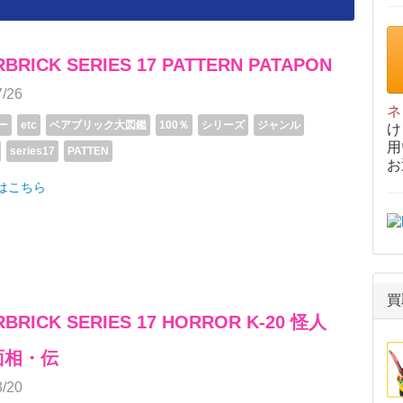
BRICK SERIES 17 PATTERN PATAPON
7/26
ネ
ー
etc
ベアブリック大図鑑
100％
シリーズ
ジャンル
け
用
series17
PATTEN
お
細はこちら
買
BRICK SERIES 17 HORROR K-20 怪人
面相・伝
3/20