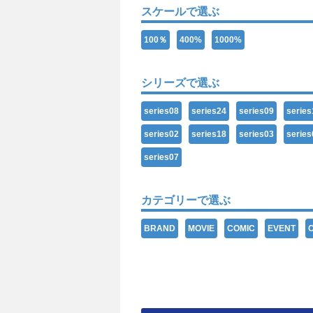
スケールで選ぶ
100％
400%
1000%
シリーズで選ぶ
series08
series24
series09
series
series02
series18
series03
series
series07
カテゴリーで選ぶ
BRAND
MOVIE
COMIC
EVENT