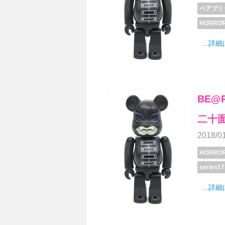
ベアブリ
HORRO
...詳
BE@R
二十
2018/0
HORRO
series17
...詳