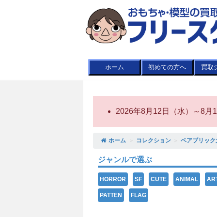
ホーム
初めての方へ
買取
2026年8月12日（水）～
ホーム
＞
コレクション
＞
ベアブリック
ジャンルで選ぶ
HORROR
SF
CUTE
ANIMAL
AR
PATTEN
FLAG