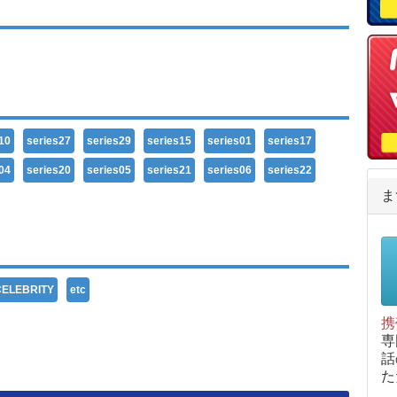
10
series27
series29
series15
series01
series17
04
series20
series05
series21
series06
series22
ま
CELEBRITY
etc
携
専
話
た