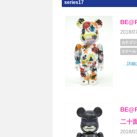
series17
BE@R
2018/0
カテゴリ
スケール
...詳
BE@R
二十
2018/0