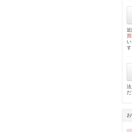
近
買
い
す
法
だ
お