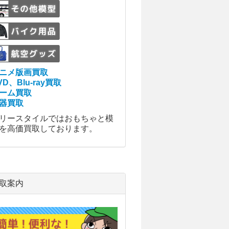
ニメ版画買取
VD、Blu-ray買取
ーム買取
器買取
リースタイルではおもちゃと模
を高価買取しております。
取案内