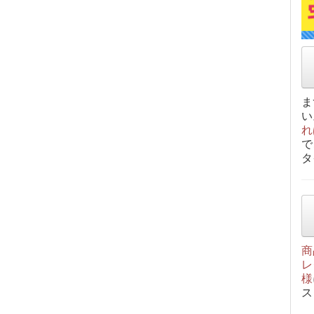
ま
い
れ
で
タ
商
レ
様
ス