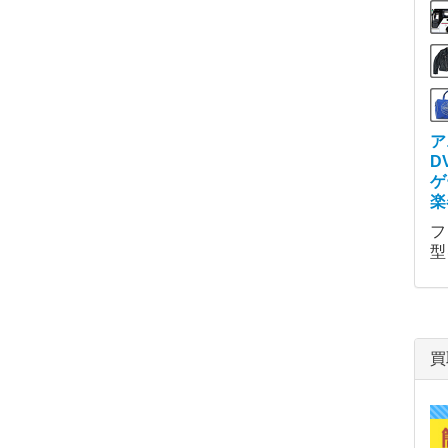
ア
D
ゲ
楽
フ
型
買