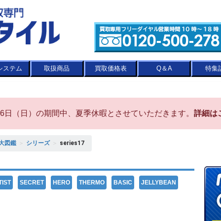
システム
取扱商品
買取価格表
Q＆A
特集
8月16日（日）の期間中、夏季休暇とさせていただきます。
詳細は
大図鑑
＞
シリーズ
＞
series17
TIST
SECRET
HERO
THERMO
BASIC
JELLYBEAN