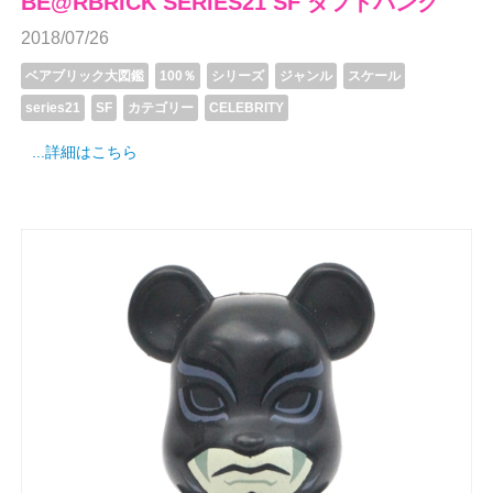
BE@RBRICK SERIES21 SF ダフトパンク
2018/07/26
ベアブリック大図鑑
100％
シリーズ
ジャンル
スケール
series21
SF
カテゴリー
CELEBRITY
...詳細はこちら