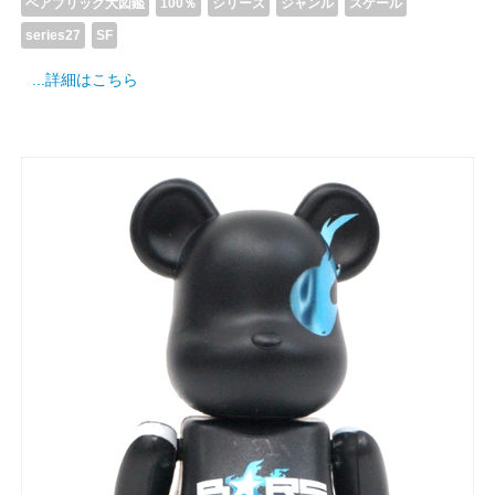
ベアブリック大図鑑
100％
シリーズ
ジャンル
スケール
series27
SF
...詳細はこちら