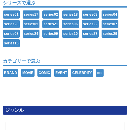
シリーズで選ぶ
series01
series17
series02
series18
series03
series04
series20
series05
series21
series06
series22
series07
series08
series24
series09
series10
series27
series29
series15
カテゴリーで選ぶ
BRAND
MOVIE
COMIC
EVENT
CELEBRITY
etc
ジャンル