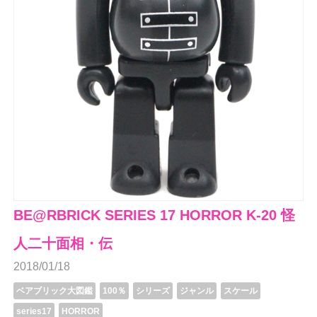
BE@RBRICK SERIES 17 HORROR K-20 怪
人二十面相・伝
2018/01/18
ベアブリック大図鑑
100％
シリーズ
ジャンル
スケール
series17
HORROR