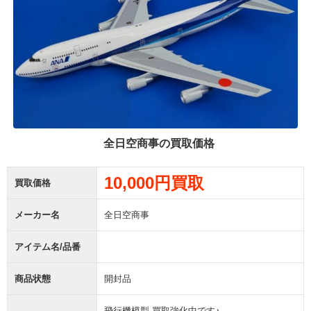
全日空商事の買取価格
10,000円買取
買取価格
メーカー名
全日空商事
アイテム名/品番
商品状態
開封品
飛行機模型 買取強化中です♪