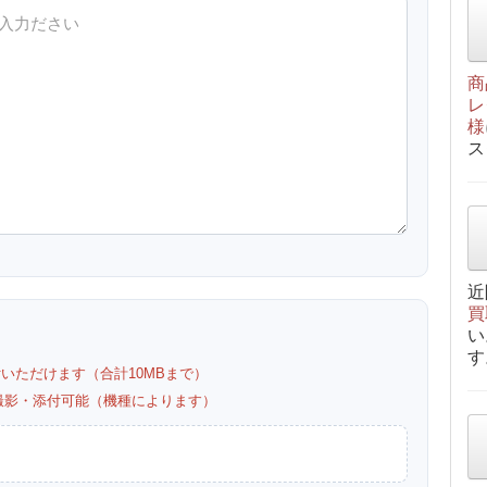
商
レ
様
ス
近
買
い
す
付いただけます（合計10MBまで）
カメラ撮影・添付可能（機種によります）