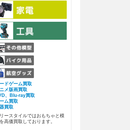
ードゲーム買取
ニメ版画買取
VD、Blu-ray買取
ーム買取
器買取
リースタイルではおもちゃと模
を高価買取しております。