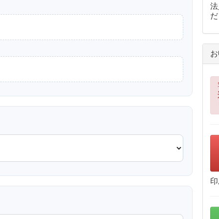
法
だ
お
印
？