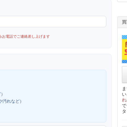
買
みお電話でご連絡差し上げます
ま
ど）
い
れ
、傷や汚れなど）
で
タ