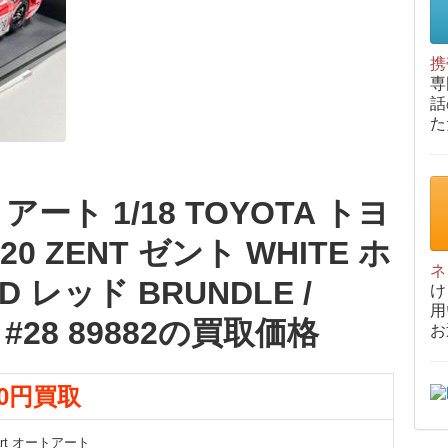
携
専
話
た
トアート 1/18 TOYOTA トヨ
020 ZENT ゼント WHITE ホ
ネ
D レッド BRUNDLE /
け
用
 #28 89882の買取価格
お
00円買取
art オートアート