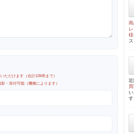
商
レ
様
ス
付いただけます（合計10MBまで）
近
カメラ撮影・添付可能（機種によります）
買
い
す