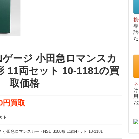
携
専
話
た
 Nゲージ 小田急ロマンスカ
形 11両セット 10-1181の買
取価格
ネ
け
用
00円買取
お
 カトー
 小田急ロマンスカー・NSE 3100形 11両セット 10-1181