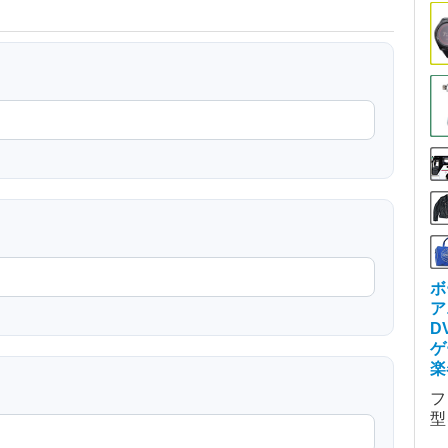
ボ
ア
D
ゲ
楽
フ
型