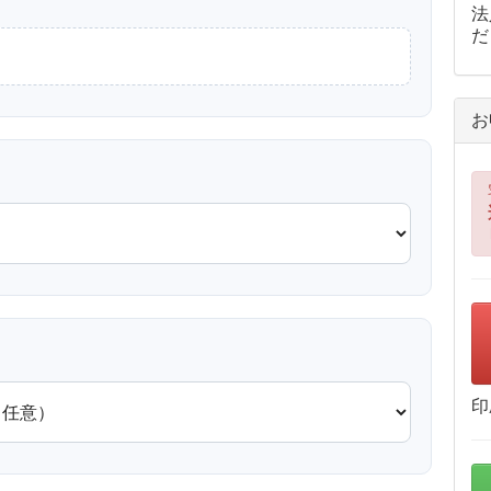
法
だ
お
？
印