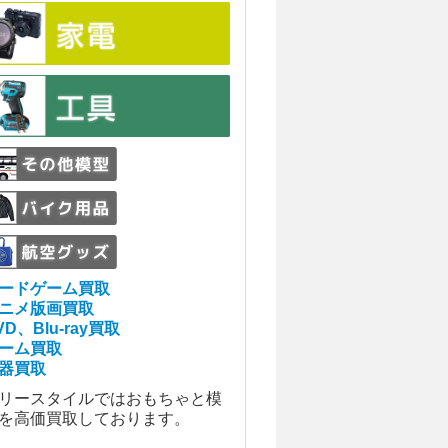
ードゲーム買取
ニメ版画買取
VD、Blu-ray買取
ーム買取
器買取
リースタイルではおもちゃと模
を高価買取しております。