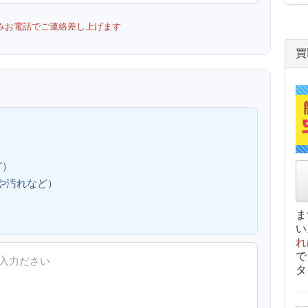
みお電話でご連絡差し上げます
買
ど）
、傷や汚れなど）
ま
い
れ
で
タ