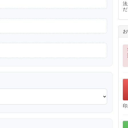
法
だ
お
印
？