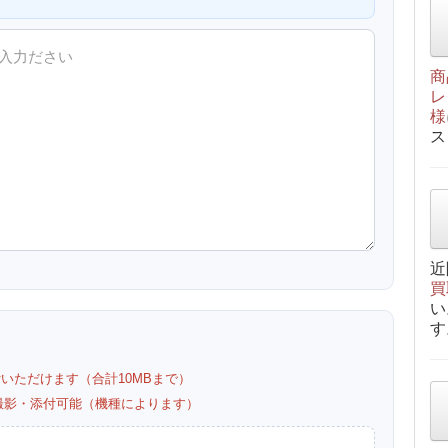
商
レ
様
ス
近
買
い
す
付いただけます（合計10MBまで）
カメラ撮影・添付可能（機種によります）