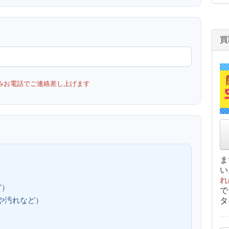
買
みお電話でご連絡差し上げます
ま
い
れ
ど）
で
、傷や汚れなど）
タ