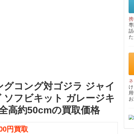
携
専
話
た
ネ
ングコング対ゴジラ ジャイ
け
用
 ソフビキット ガレージキ
お
全高約50cmの買取価格
000円買取