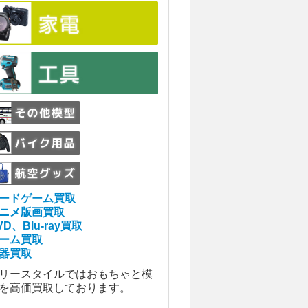
ードゲーム買取
ニメ版画買取
VD、Blu-ray買取
ーム買取
器買取
リースタイルではおもちゃと模
を高価買取しております。