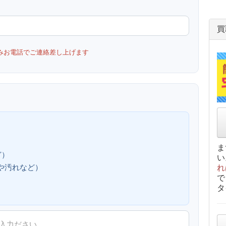
買
みお電話でご連絡差し上げます
ま
ど）
い
、傷や汚れなど）
れ
で
タ