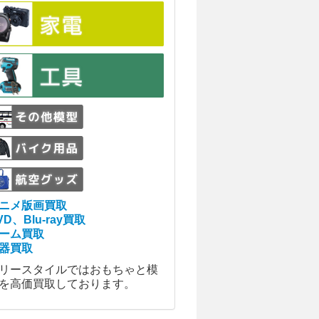
ニメ版画買取
VD、Blu-ray買取
ーム買取
器買取
リースタイルではおもちゃと模
を高価買取しております。