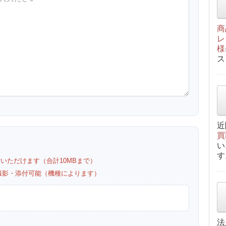
商
レ
様
ス
近
買
い
す
付いただけます（合計10MBまで）
カメラ撮影・添付可能（機種によります）
法