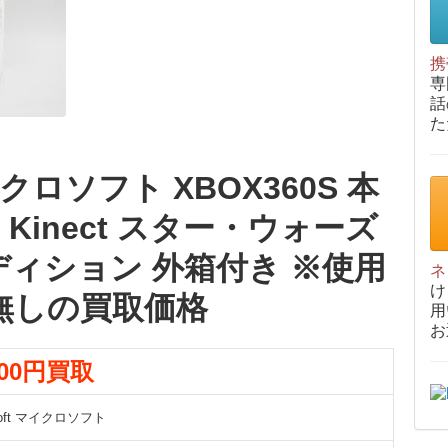
携
専
話
た
マイクロソフト XBOX360S 本
GB Kinect スター・ウォーズ
ディション 外箱付き ※使用
ネ
け
無しの買取価格
用
お
000円買取
osoft マイクロソフト