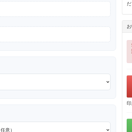
だ
お
印
？