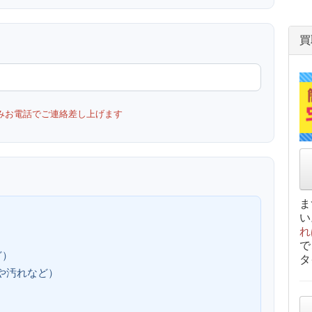
買
みお電話でご連絡差し上げます
ま
い
れ
で
ど）
タ
、傷や汚れなど）