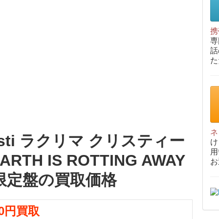
携
専
話
た
ネ
hristi ラクリマ クリスティー
け
用
ARTH IS ROTTING AWAY
お
限定盤の買取価格
00円買取