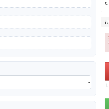
だ
お
印
？