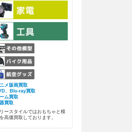
ニメ版画買取
VD、Blu-ray買取
ーム買取
器買取
リースタイルではおもちゃと模
を高価買取しております。