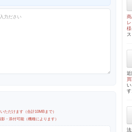
商
レ
様
ス
近
買
い
す
付いただけます（合計10MBまで）
カメラ撮影・添付可能（機種によります）
法