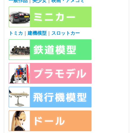
一般作品
｜
美少女
｜
映画・アメコミ
トミカ
｜
建機模型
｜
スロットカー