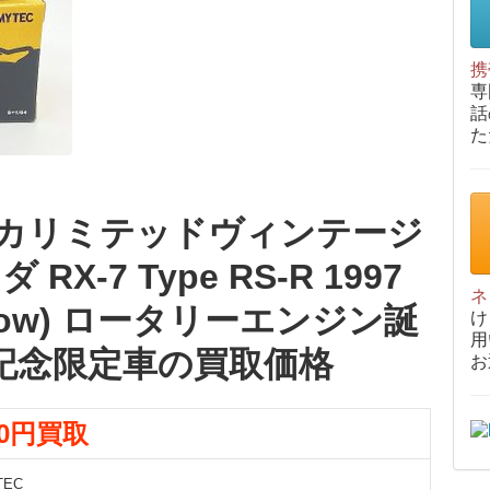
携
専
話
た
トミカリミテッドヴィンテージ
 RX-7 Type RS-R 1997
ネ
Yellow) ロータリーエンジン誕
け
用
年記念限定車の買取価格
お
00円買取
TEC