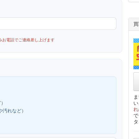
買
みお電話でご連絡差し上げます
ま
ど）
い
れ
、傷や汚れなど）
で
タ