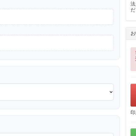
法
だ
お
印
？