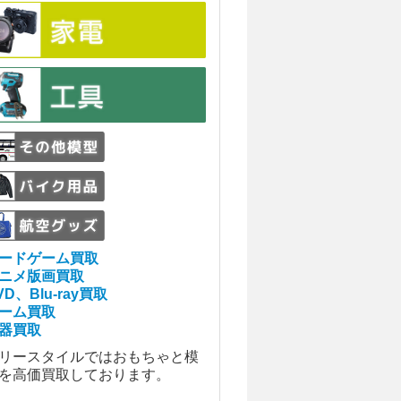
ードゲーム買取
ニメ版画買取
VD、Blu-ray買取
ーム買取
器買取
リースタイルではおもちゃと模
を高価買取しております。