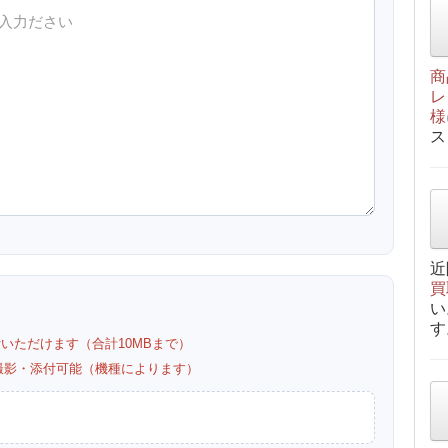
商
レ
様
ス
近
買
い
す
付いただけます（合計10MBまで）
カメラ撮影・添付可能（機種によります）