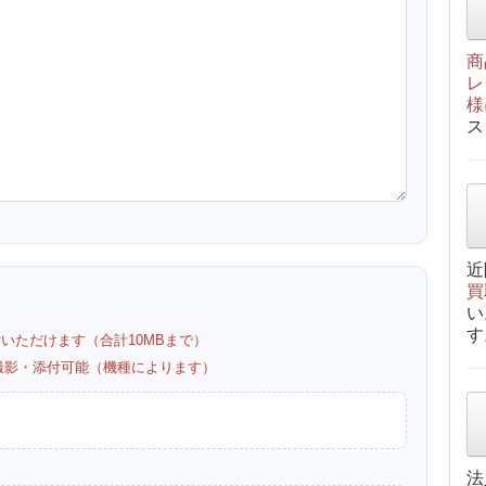
商
レ
様
ス
近
買
い
す
付いただけます（合計10MBまで）
カメラ撮影・添付可能（機種によります）
法