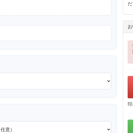
だ
お
印
？