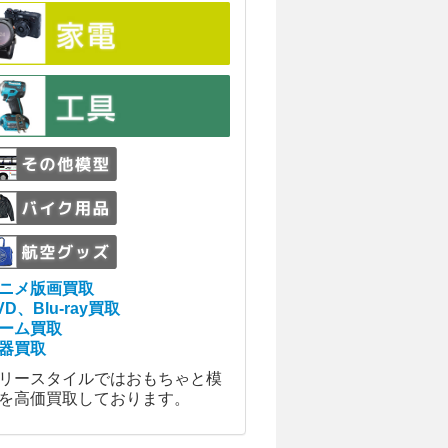
ニメ版画買取
VD、Blu-ray買取
ーム買取
器買取
リースタイルではおもちゃと模
を高価買取しております。