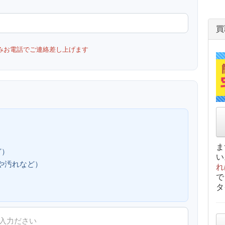
買
みお電話でご連絡差し上げます
ま
ど）
い
、傷や汚れなど）
れ
で
タ