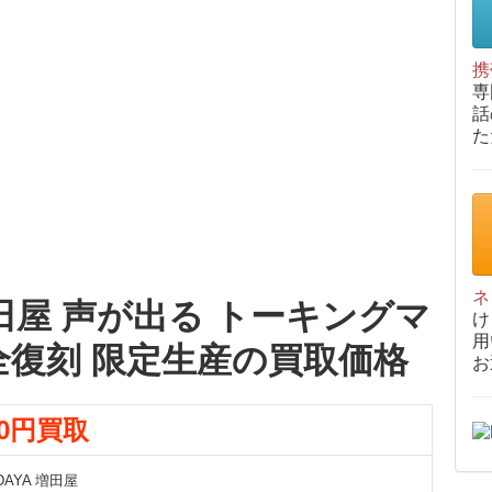
携
専
話
た
ネ
 増田屋 声が出る トーキングマ
け
用
全復刻 限定生産の買取価格
お
00円買取
DAYA 増田屋