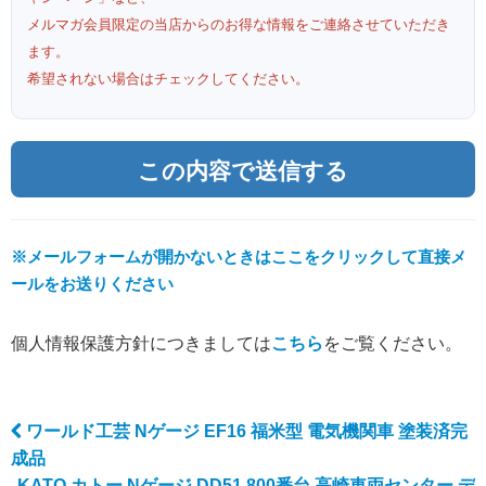
メルマガ会員限定の当店からのお得な情報をご連絡させていただき
ます。
希望されない場合はチェックしてください。
※メールフォームが開かないときはここをクリックして直接メ
ールをお送りください
個人情報保護方針につきましては
こちら
をご覧ください。
ワールド工芸 Nゲージ EF16 福米型 電気機関車 塗装済完
Post navigation
成品
KATO カトー Nゲージ DD51 800番台 高崎車両センター デ