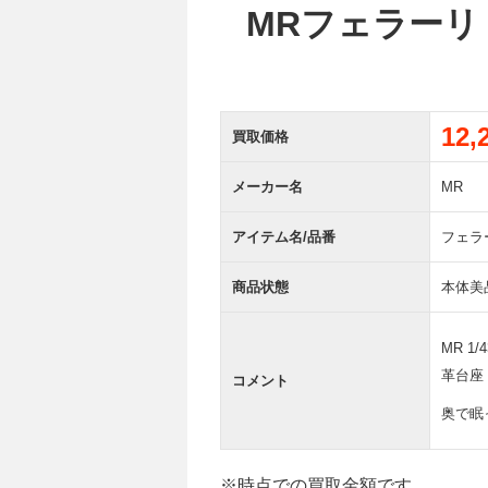
MRフェラーリ 5
12
買取価格
メーカー名
MR
アイテム名/品番
フェラー
商品状態
本体美
MR 1
革台座
コメント
奥で眠
※時点での買取金額です。