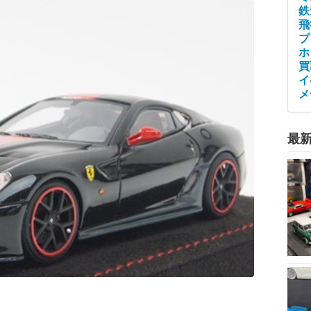
鉄
飛
プ
ホ
買
イ
メ
最