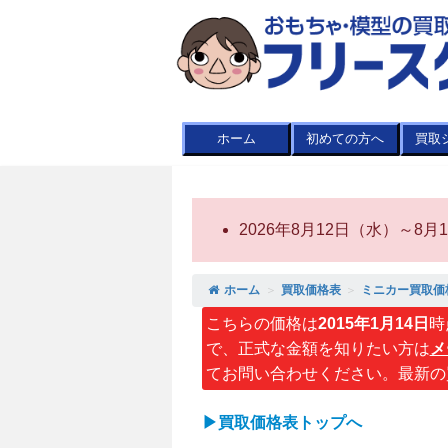
ホーム
初めての方へ
買取
2026年8月12日（水）～
ホーム
＞
買取価格表
＞
ミニカー買取価
こちらの価格は
2015年1月14日
時
で、正式な金額を知りたい方は
メ
てお問い合わせください。最新の
▶買取価格表トップへ