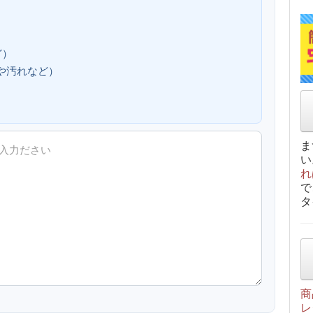
ど）
、傷や汚れなど）
ま
い
れ
で
タ
商
レ