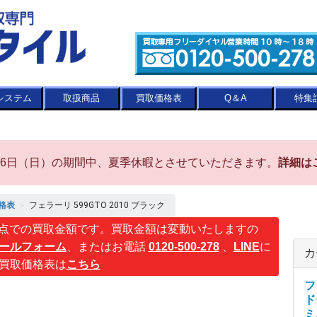
システム
取扱商品
買取価格表
Q＆A
特集
8月16日（日）の期間中、夏季休暇とさせていただきます。
詳細は
格表
＞
フェラーリ 599GTO 2010 ブラック
点での買取金額です。買取金額は変動いたしますの
ールフォーム
、またはお電話
0120-500-278
、
LINE
に
カ
買取価格表は
こちら
フ
ド
ミ