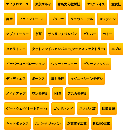
マイクロエース
東京マルイ
青島文化教材社
GSIクレオス
童友社
壽屋
ファインモールド
プラッツ
クラウンモデル
セメダイン
マブチモーター
京商
サンリッチジャパン
ガリバー
カトー
タカラトミー
グッドスマイルカンパニー(マックスファクトリー)
エブロ
ビーバーコーポレーション
ウッディージョー
グリーンマックス
ディディエフ
ボークス
津川洋行
イグニッションモデル
メイクアップ
ワンモデル
NSR
アスカモデル
ゲートウェイ(オートアート)
ゴッドハンド
スタジオ27
国際貿易
キッドボックス
スパークジャパン
双葉電子工業
R31HOUSE