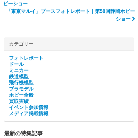
Post navigation
ビーショー
「東京マルイ」ブースフォトレポート｜第58回静岡ホビー
ショー
カテゴリー
フォトレポート
ドール
ミニカー
鉄道模型
飛行機模型
プラモデル
ホビー全般
買取実績
イベント参加情報
メディア掲載情報
最新の特集記事