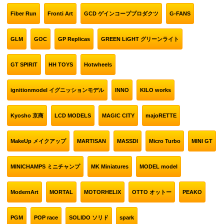
Fiber Run
Fronti Art
GCD ゲインコーププロダクツ
G-FANS
GLM
GOC
GP Replicas
GREEN LiGHT グリーンライト
GT SPIRIT
HH TOYS
Hotwheels
ignitionmodel イグニッションモデル
INNO
KILO works
Kyosho 京商
LCD MODELS
MAGIC CITY
majoRETTE
MakeUp メイクアップ
MARTISAN
MASSDI
Micro Turbo
MINI GT
MINICHAMPS ミニチャンプ
MK Miniatures
MODEL model
ModernArt
MORTAL
MOTORHELIX
OTTO オットー
PEAKO
PGM
POP race
SOLIDO ソリド
spark