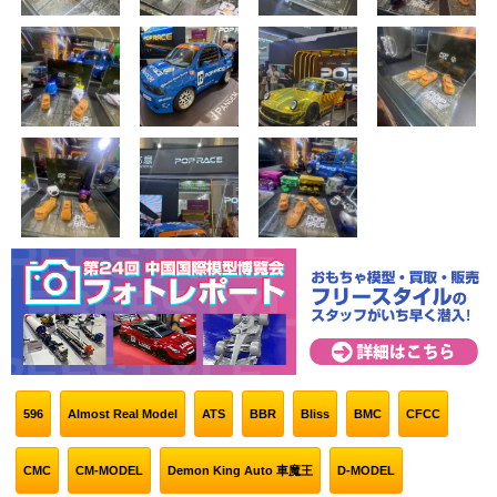
596
Almost Real Model
ATS
BBR
Bliss
BMC
CFCC
CMC
CM-MODEL
Demon King Auto 車魔王
D-MODEL