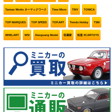
Tarmac Works ターマックワーク
Time Micro
TINY
TOMICA
TOP MARQUES
TOP SPEED
TOP.ART
Trends Hobby
TSM
WHELART
WSI
Xiaoguang Model
収蔵家
拓意 XCARTOYS