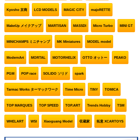
Kyosho 京商
LCD MODELS
MAGIC CITY
majoRETTE
MakeUp メイクアップ
MARTISAN
MASSDI
Micro Turbo
MINI GT
MINICHAMPS ミニチャンプ
MK Miniatures
MODEL model
ModernArt
MORTAL
MOTORHELIX
OTTO オットー
PEAKO
PGM
POP race
SOLIDO ソリド
spark
Tarmac Works ターマックワーク
Time Micro
TINY
TOMICA
TOP MARQUES
TOP SPEED
TOP.ART
Trends Hobby
TSM
WHELART
WSI
Xiaoguang Model
収蔵家
拓意 XCARTOYS