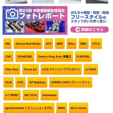
596
Almost Real Model
ATS
BBR
Bliss
BMC
CFCC
CMC
CM-MODEL
Demon King Auto 車魔王
D-MODEL
Fiber Run
Fronti Art
GCD ゲインコーププロダクツ
G-FANS
GLM
GOC
GP Replicas
GREEN LiGHT グリーンライト
GT SPIRIT
HH TOYS
Hotwheels
ignitionmodel イグニッションモデル
INNO
KILO works