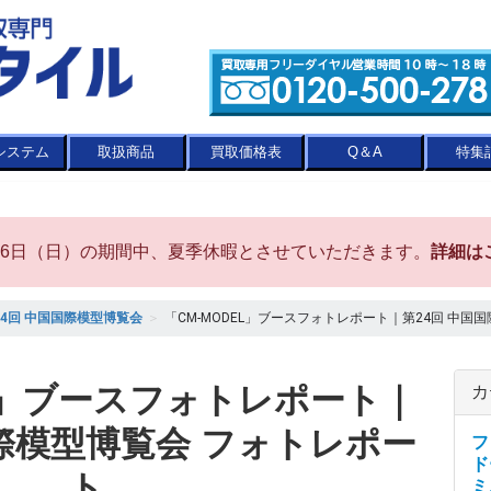
システム
取扱商品
買取価格表
Q＆A
特集
8月16日（日）の期間中、夏季休暇とさせていただきます。
詳細は
24回 中国国際模型博覧会
＞
「CM-MODEL」ブースフォトレポート｜第24回 中国
EL」ブースフォトレポート｜
カ
国際模型博覧会 フォトレポー
フ
ド
ト
ミ