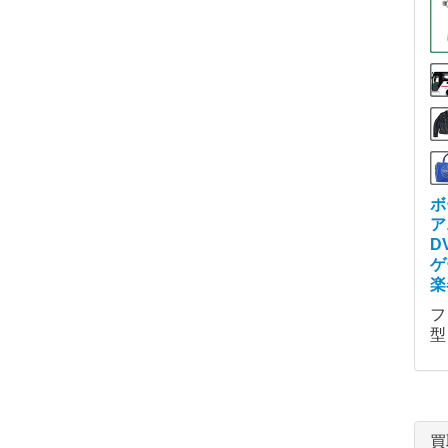
ボ
ア
D
ゲ
楽
フ
型
買