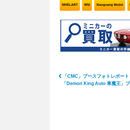
WHELART
WSI
Xiaoguang Model
「CMC」ブースフォトレポート
Post navigation
「Demon King Auto 車