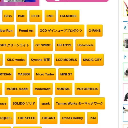
Bliss
BMC
CFCC
CMC
CM-MODEL
一
ミ
iber Run
Fronti Art
GCD ゲインコーププロダクツ
G-FANS
LiGHT グリーンライト
GT SPIRIT
HH TOYS
Hotwheels
ト
O
KILO works
Kyosho 京商
LCD MODELS
MAGIC CITY
RTISAN
MASSDI
Micro Turbo
MINI GT
s
MODEL model
ModernArt
MORTAL
MOTORHELIX
race
SOLIDO ソリド
spark
Tarmac Works ターマックワーク
ARQUES
TOP SPEED
TOP.ART
Trends Hobby
TSM