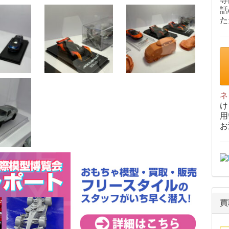
話
た
ネ
け
用
お
買