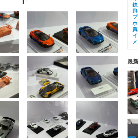
鉄
飛
プ
ホ
買
イ
メ
最