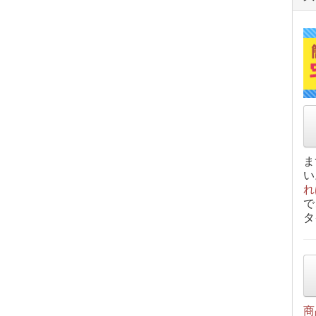
ま
い
れ
で
タ
商