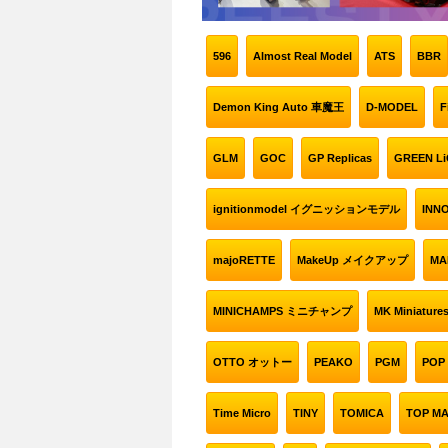
596
Almost Real Model
ATS
BBR
Demon King Auto 車魔王
D-MODEL
F
GLM
GOC
GP Replicas
GREEN 
ignitionmodel イグニッションモデル
INN
majoRETTE
MakeUp メイクアップ
MA
MINICHAMPS ミニチャンプ
MK Miniature
OTTO オットー
PEAKO
PGM
POP 
Time Micro
TINY
TOMICA
TOP M