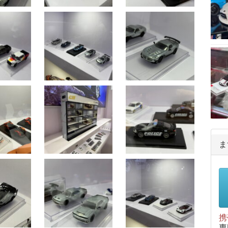
ま
携
専