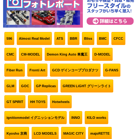
596
Almost Real Model
ATS
BBR
Bliss
BMC
CFCC
CMC
CM-MODEL
Demon King Auto 車魔王
D-MODEL
Fiber Run
Fronti Art
GCD ゲインコーププロダクツ
G-FANS
GLM
GOC
GP Replicas
GREEN LiGHT グリーンライト
GT SPIRIT
HH TOYS
Hotwheels
ignitionmodel イグニッションモデル
INNO
KILO works
Kyosho 京商
LCD MODELS
MAGIC CITY
majoRETTE