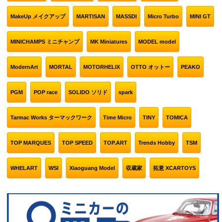
MakeUp メイクアップ
MARTISAN
MASSDI
Micro Turbo
MINI GT
MINICHAMPS ミニチャンプ
MK Miniatures
MODEL model
ModernArt
MORTAL
MOTORHELIX
OTTO オットー
PEAKO
PGM
POP race
SOLIDO ソリド
spark
Tarmac Works ターマックワーク
Time Micro
TINY
TOMICA
TOP MARQUES
TOP SPEED
TOP.ART
Trends Hobby
TSM
WHELART
WSI
Xiaoguang Model
収蔵家
拓意 XCARTOYS