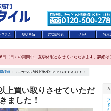
システム
取扱商品
買取価格表
Q＆A
特集
8月16日（日）の期間中、夏季休暇とさせていただきます。
詳細は
買取実績
＞
ミニカー200点以上買い取りさせていただきました！
点以上買い取りさせていただ
カ
きました！
フ
ド
ミ