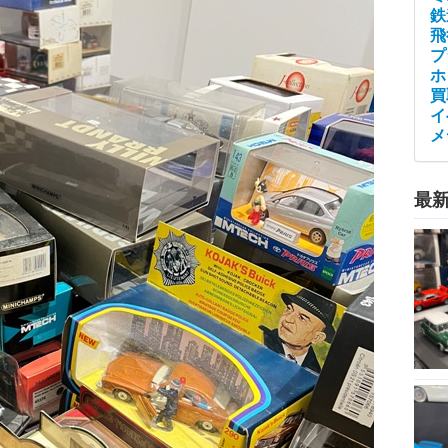
鉄
飛
プ
ホ
買
イ
メ
最