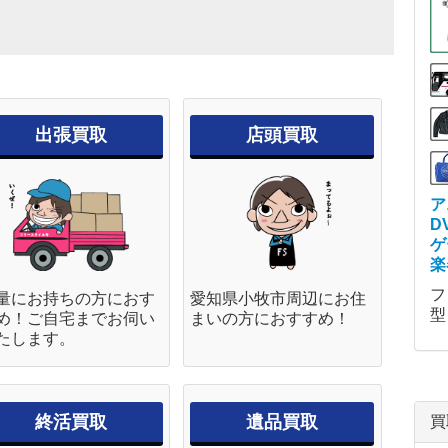
出張買取
店頭買取
ア
D
ゲ
楽
フ
量にお持ちの方におす
愛知県小牧市周辺にお住
型
め！ご自宅までお伺い
まいの方におすすめ！
たします。
終活買取
遺品買取
買