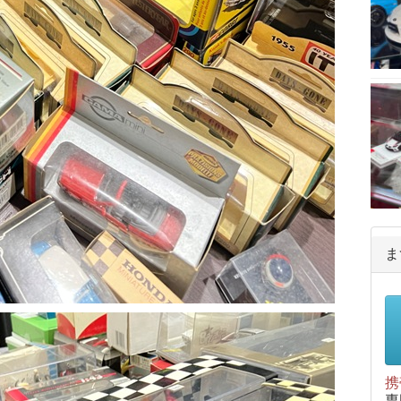
ま
携
専