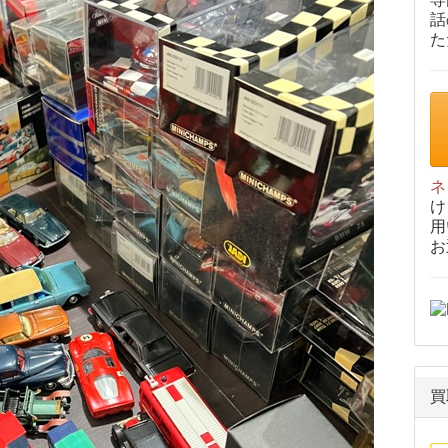
話
た
ネ
け
用
お
買