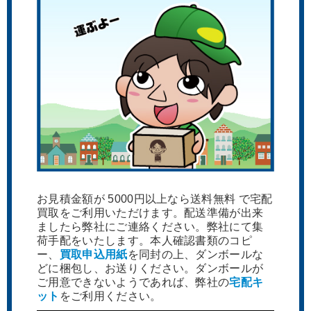
お見積金額が 5000円以上なら送料無料 で宅配
買取をご利用いただけます。配送準備が出来
ましたら弊社にご連絡ください。弊社にて集
荷手配をいたします。本人確認書類のコピ
ー、
買取申込用紙
を同封の上、ダンボールな
どに梱包し、お送りください。ダンボールが
ご用意できないようであれば、弊社の
宅配キ
ット
をご利用ください。