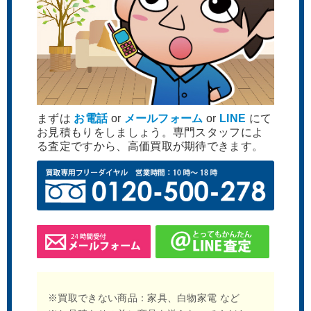
まずは
お電話
or
メールフォーム
or
LINE
にて
お見積もりをしましょう。専門スタッフによ
る査定ですから、高価買取が期待できます。
※買取できない商品：家具、白物家電 など