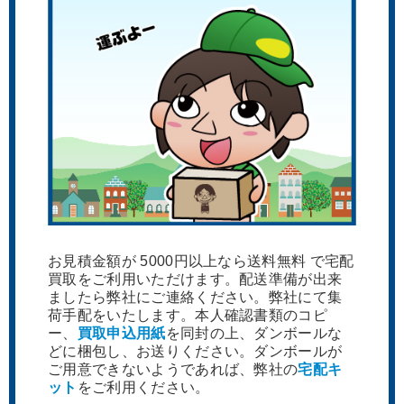
お見積金額が 5000円以上なら送料無料 で宅配
買取をご利用いただけます。配送準備が出来
ましたら弊社にご連絡ください。弊社にて集
荷手配をいたします。本人確認書類のコピ
ー、
買取申込用紙
を同封の上、ダンボールな
どに梱包し、お送りください。ダンボールが
ご用意できないようであれば、弊社の
宅配キ
ット
をご利用ください。