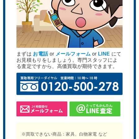
まずは
お電話
or
メールフォーム
or
LINE
にて
お見積もりをしましょう。専門スタッフによ
る査定ですから、高価買取が期待できます。
※買取できない商品：家具、白物家電 など