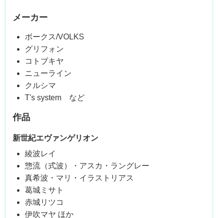
メーカー
ボークス/VOLKS
グリフォン
コトブキヤ
ニューライン
クルシマ
T's system など
作品
新世紀エヴァンゲリオン
綾波レイ
惣流（式波）・アスカ・ラングレー
真希波・マリ・イラストリアス
葛城ミサト
赤城リツコ
伊吹マヤ ほか