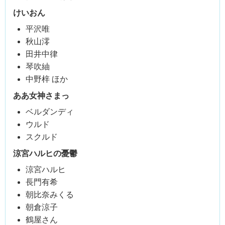
けいおん
平沢唯
秋山澪
田井中律
琴吹紬
中野梓 ほか
ああ女神さまっ
ベルダンディ
ウルド
スクルド
涼宮ハルヒの憂鬱
涼宮ハルヒ
長門有希
朝比奈みくる
朝倉涼子
鶴屋さん