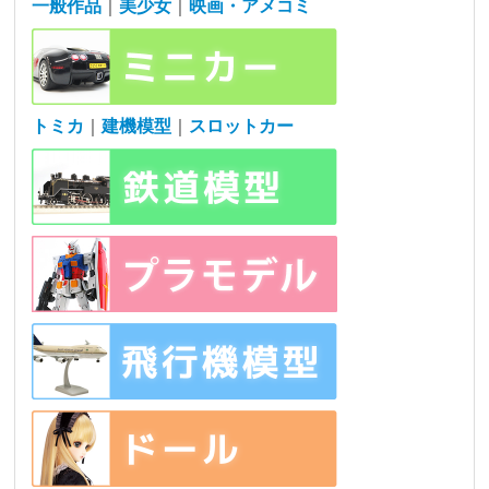
一般作品
｜
美少女
｜
映画・アメコミ
トミカ
｜
建機模型
｜
スロットカー