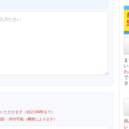
ま
い
れ
で
タ
付いただけます（合計10MBまで）
カメラ撮影・添付可能（機種によります）
商
レ