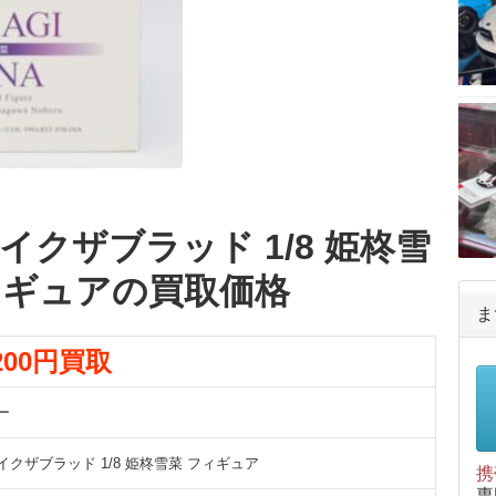
クザブラッド 1/8 姫柊雪
ィギュアの買取価格
ま
,200円買取
ー
イクザブラッド 1/8 姫柊雪菜 フィギュア
携
専