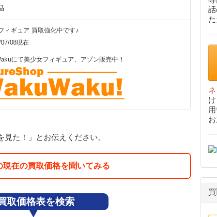
品
話
た
フィギュア 買取強化中です♪
/07/08現在
uWakuにて美少女フィギュア、アゾン販売中！
ネ
け
用
お
を見た！」とお伝えください。
の現在の買取価格を聞いてみる
買
買取価格表を検索