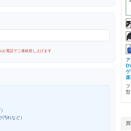
みお電話でご連絡差し上げます
ア
D
ゲ
楽
フ
型
ど）
、傷や汚れなど）
買