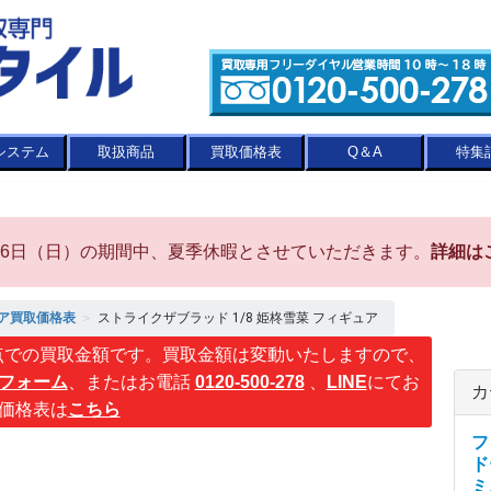
システム
取扱商品
買取価格表
Q＆A
特集
8月16日（日）の期間中、夏季休暇とさせていただきます。
詳細は
ア買取価格表
＞
ストライクザブラッド 1/8 姫柊雪菜 フィギュア
点での買取金額です。買取金額は変動いたしますので、
フォーム
、またはお電話
0120-500-278
、
LINE
にてお
カ
価格表は
こちら
フ
ド
ミ