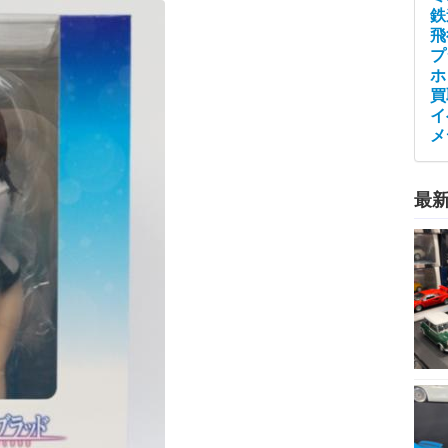
鉄
飛
プ
ホ
買
イ
メ
最