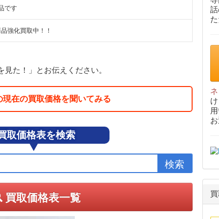
品です
話
た
a商品強化買取中！！
を見た！」とお伝えください。
ネ
の現在の買取価格を聞いてみる
け
用
お
買取価格表を検索
買取価格表一覧
買