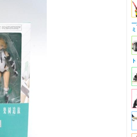
一
ミ
ト