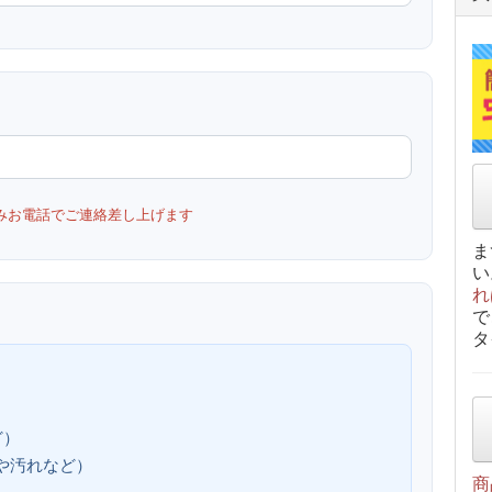
みお電話でご連絡差し上げます
ま
い
れ
で
タ
ど）
、傷や汚れなど）
商