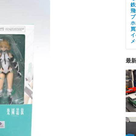
鉄
飛
プ
ホ
買
イ
メ
最