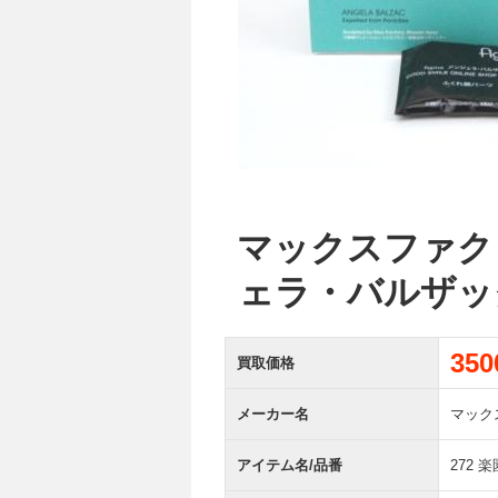
マックスファクト
ェラ・バルザッ
35
買取価格
メーカー名
マック
アイテム名/品番
272