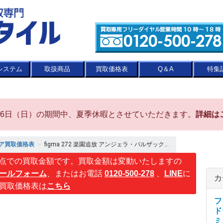
システム
取扱商品
買取価格表
Q＆A
特集
8月16日（日）の期間中、夏季休暇とさせていただきます。
詳細は
ア買取価格表
＞
figma 272 楽園追放 アンジェラ・バルザック...
点での買取金額です。買取金額は変動いたしますの
ールフォーム
、またはお電話
0120-500-278
、
LINE
に
カ
買取価格表は
こちら
フ
ド
ミ