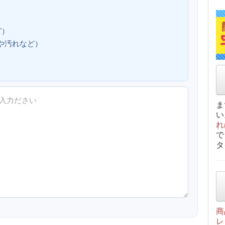
ど）
、傷や汚れなど）
ま
い
れ
で
タ
商
レ