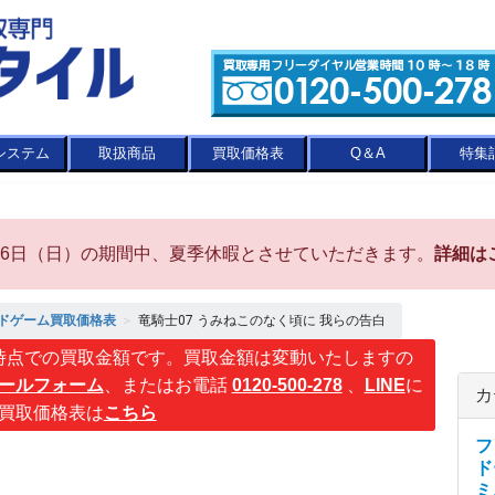
システム
取扱商品
買取価格表
Q＆A
特集
8月16日（日）の期間中、夏季休暇とさせていただきます。
詳細は
ドゲーム買取価格表
＞
竜騎士07 うみねこのなく頃に 我らの告白
時点での買取金額です。買取金額は変動いたしますの
ールフォーム
、またはお電話
0120-500-278
、
LINE
に
カ
買取価格表は
こちら
フ
ド
ミ