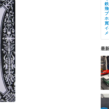
鉄
飛
プ
ホ
買
イ
メ
最