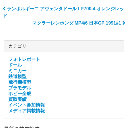
ランボルギーニ アヴェンタドール LP700-4 オレンジレッ
Post navigation
ド
マクラーレンホンダ MP4/6 日本GP 1991#1
カテゴリー
フォトレポート
ドール
ミニカー
鉄道模型
飛行機模型
プラモデル
ホビー全般
買取実績
イベント参加情報
メディア掲載情報