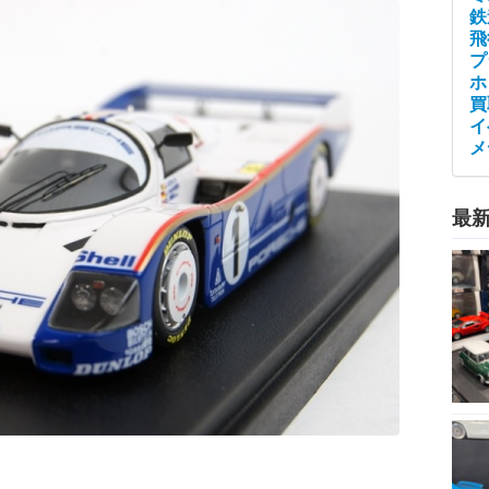
鉄
飛
プ
ホ
買
イ
メ
最