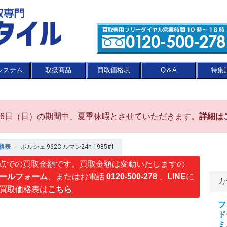
システム
取扱商品
買取価格表
Q＆A
特集
8月16日（日）の期間中、夏季休暇とさせていただきます。
詳細は
格表
＞
ポルシェ 962C ルマン24h 1985#1
点での買取金額です。買取金額は変動いたしますの
ールフォーム
、またはお電話
0120-500-278
、
LINE
に
カ
買取価格表は
こちら
フ
ド
ミ