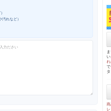
ど）
、傷や汚れなど）
ま
い
れ
で
タ
商
レ