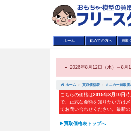
ホーム
初めての方へ
買取
2026年8月12日（水）～
ホーム
＞
買取価格表
＞
ミニカー買取価
こちらの価格は
2015年3月10日
時
で、正式な金額を知りたい方は
メ
てお問い合わせください。最新の
▶買取価格表トップへ