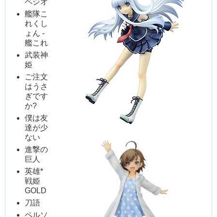
ペジオ
艦隊こ
れくし
ょん -
艦これ
武装神
姫
ご注文
はうさ
ぎです
か?
僕は友
達が少
ない
進撃の
巨人
英雄*
戦姫
GOLD
刀語
ペルソ