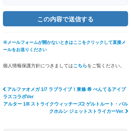
※メールフォームが開かないときはここをクリックして直接メ
ールをお送りください
個人情報保護方針につきましては
こちら
をご覧ください。
アルファオメガ 1/7 ラブライブ！東條 希 ぺんてるアイプ
Post navigation
ラスコラボVer
アルター 1/8 ストライクウィッチーズ2 ゲルトルート・バル
クホルン ジェットストライカーVer.