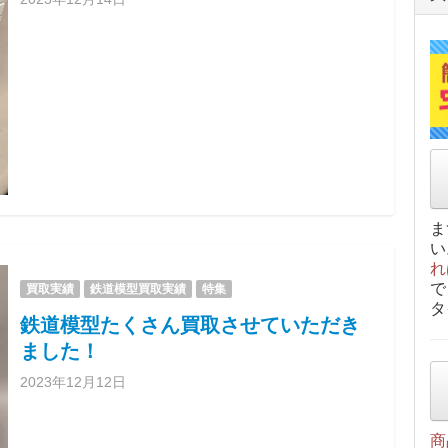
ま
い
れ
で
買取実績
鉄道模型買取実績
特集
タ
鉄道模型たくさん買取させていただき
ました！
2023年12月12日
商