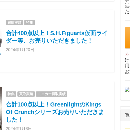
話
た
買取実績
特集
合計400点以上！S.H.Figuarts仮面ライ
ダー等、お売りいただきました！
2024年1月20日
ネ
け
用
お
特集
買取実績
ミニカー買取実績
合計100点以上！GreenlightのKings
Of Crunchシリーズお売りいただきま
買
した！
2024年1月6日