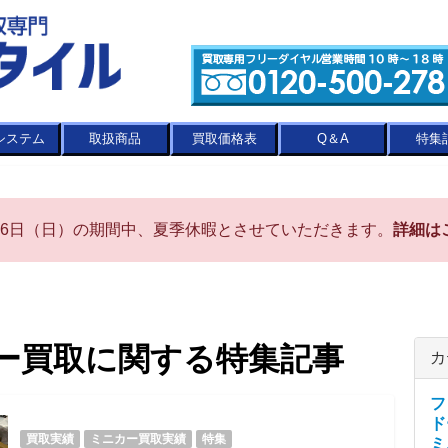
システム
取扱商品
買取価格表
Q＆A
特集
8月16日（日）の期間中、夏季休暇とさせていただきます。
詳細は
ー買取に関する特集記事
カ
フ
ド
買取実績
ミニカー買取実績
特集
ミ