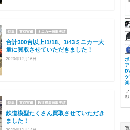
特集
買取実績
ミニカー買取実績
合計300台以上!1/18、1/43ミニカー大
量に買取させていただきました！
2023年12月16日
ボ
ア
D
ゲ
楽
フ
型
特集
買取実績
鉄道模型買取実績
鉄道模型たくさん買取させていただき
ました！
買
2023年12月14日