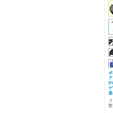
ボ
ア
D
ゲ
楽
フ
型