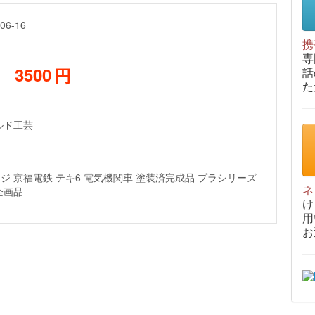
携
専
話
円
た
ネ
け
用
お