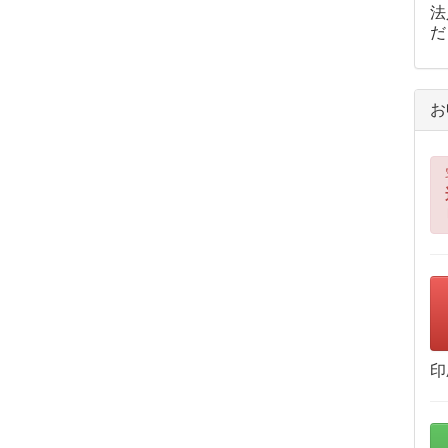
法
だ
お
印