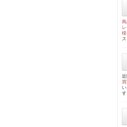
商
レ
様
ス
近
買
い
す