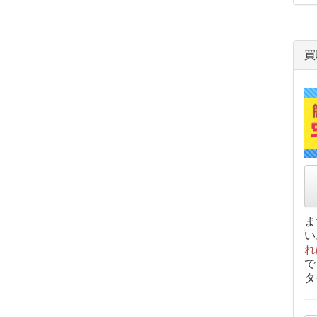
買
ま
い
れ
で
タ