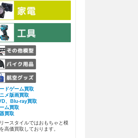
ードゲーム買取
ニメ版画買取
VD、Blu-ray買取
ーム買取
器買取
リースタイルではおもちゃと模
を高価買取しております。