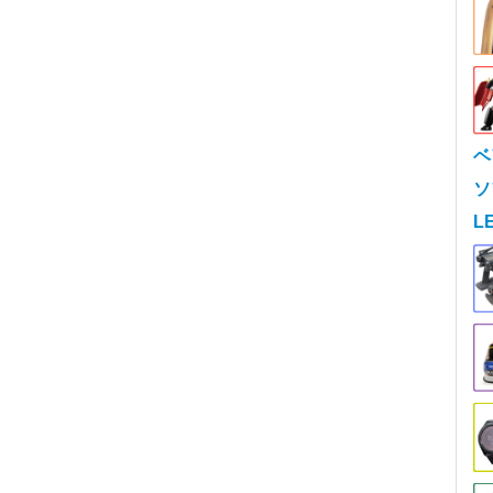
ベ
ソ
L