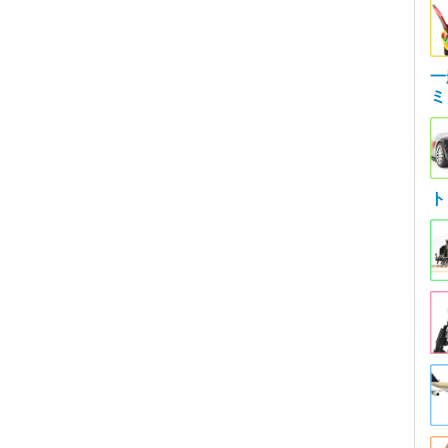
一
ミ
ト