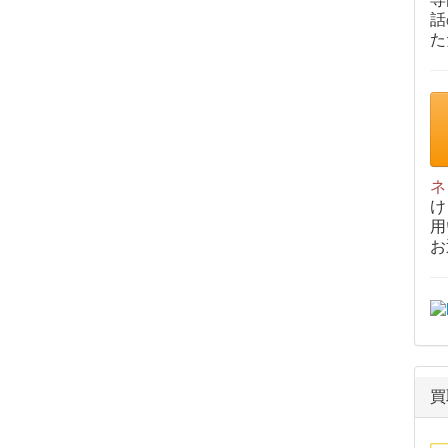
話
た
ネ
け
用
お
買