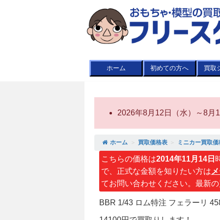
ホーム
初めての方へ
買取
2026年8月12日（水）～
ホーム
＞
買取価格表
＞
ミニカー買取価
こちらの価格は
2014年11月14日
で、正式な金額を知りたい方は
メ
てお問い合わせください。最新の
BBR 1/43 ロム特注 フェラーリ 4
14100円で買取りします！