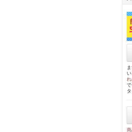
ま
い
れ
で
タ
商