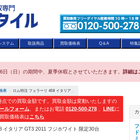
システム
取扱商品
買取価格表
Q＆A
特集
8月16日（日）の期間中、夏季休暇とさせていただきます。
詳細は
格表
＞
ロム特注 フェラーリ 458 イタリア...
時点での買取金額です。買取金額は変動いたしますの
ールフォーム
、またはお電話
0120-500-278
、
LINE
に
カ
買取価格表は
こちら
フ
58 イタリア GT3 2011 フジホワイト 限定30台
ド
ミ