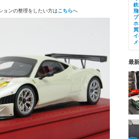
鉄
ションの整理をしたい方は
こちら
へ
飛
プ
ホ
買
イ
メ
最