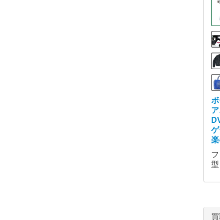
ボ
ア
D
ゲ
楽
フ
型
買