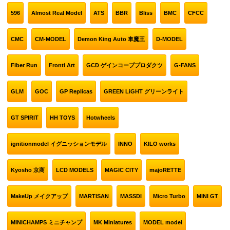
596
Almost Real Model
ATS
BBR
Bliss
BMC
CFCC
CMC
CM-MODEL
Demon King Auto 車魔王
D-MODEL
Fiber Run
Fronti Art
GCD ゲインコーププロダクツ
G-FANS
GLM
GOC
GP Replicas
GREEN LiGHT グリーンライト
GT SPIRIT
HH TOYS
Hotwheels
ignitionmodel イグニッションモデル
INNO
KILO works
Kyosho 京商
LCD MODELS
MAGIC CITY
majoRETTE
MakeUp メイクアップ
MARTISAN
MASSDI
Micro Turbo
MINI GT
MINICHAMPS ミニチャンプ
MK Miniatures
MODEL model