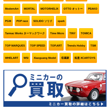
ModernArt
MORTAL
MOTORHELIX
OTTO オットー
PEAKO
PGM
POP race
SOLIDO ソリド
spark
Tarmac Works ターマックワーク
Time Micro
TINY
TOMICA
TOP MARQUES
TOP SPEED
TOP.ART
Trends Hobby
TSM
WHELART
WSI
Xiaoguang Model
収蔵家
拓意 XCARTOYS