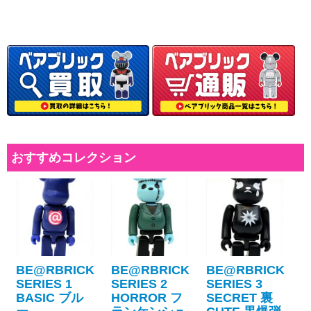
おすすめコレクション
BE@RBRICK
BE@RBRICK
BE@RBRICK
SERIES 1
SERIES 2
SERIES 3
BASIC ブル
HORROR フ
SECRET 裏